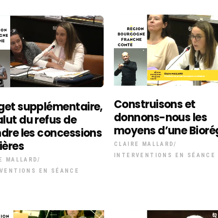
Construisons et
get supplémentaire,
donnons-nous les
alut du refus de
moyens d’une Bioré
dre les concessions
ières
CLAIRE MALLARD
INTERVENTIONS EN SÉANCE
E MALLARD
VENTIONS EN SÉANCE