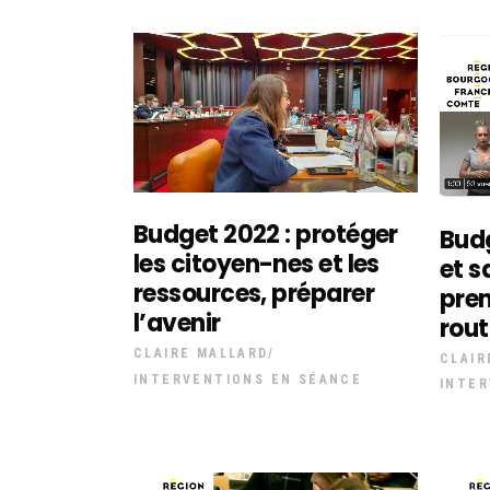
Budget 2022 : protéger
Bud
les citoyen-nes et les
et s
ressources, préparer
pren
l’avenir
rout
CLAIRE MALLARD
CLAIR
INTERVENTIONS EN SÉANCE
INTER