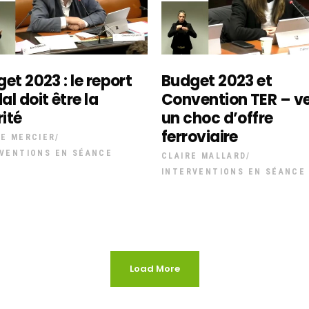
et 2023 : le report
Budget 2023 et
l doit être la
Convention TER – v
rité
un choc d’offre
ferroviaire
E MERCIER
VENTIONS EN SÉANCE
CLAIRE MALLARD
INTERVENTIONS EN SÉANCE
Load More