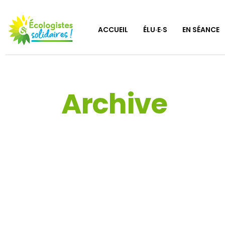
ACCUEIL
ÉLU·E·S
EN SÉANCE
Archive