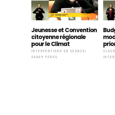
Jeunesse et Convention
Budg
citoyenne régionale
moda
pour le Climat
prio
INTERVENTIONS EN SÉANCE
CLAUD
SARAH PERSIL
INTER