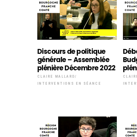
Discours de politique
Déba
générale – Assemblée
Bud
plénière Décembre 2022
plé
CLAIRE MALLARD
CLAIR
INTERVENTIONS EN SÉANCE
INTER