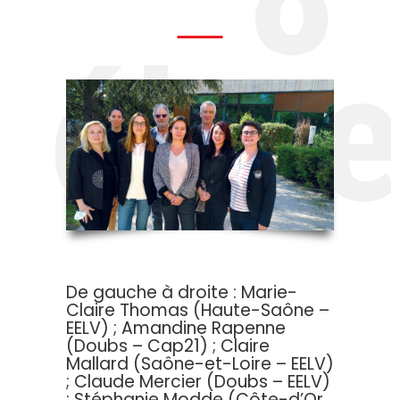
élu·e
De gauche à droite : Marie-
Claire Thomas (Haute-Saône –
EELV) ; Amandine Rapenne
(Doubs – Cap21) ; Claire
Mallard (Saône-et-Loire – EELV)
; Claude Mercier (Doubs – EELV)
; Stéphanie Modde (Côte-d’Or