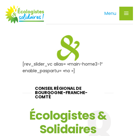
Menu
[rev_slider_vc alias= »main-home3-1″
enable_paspartu= »no »]
CONSEIL RÉGIONAL DE
BOURGOGNE-FRANCHE-
COMTÉ
8
Écologistes &
Solidaires