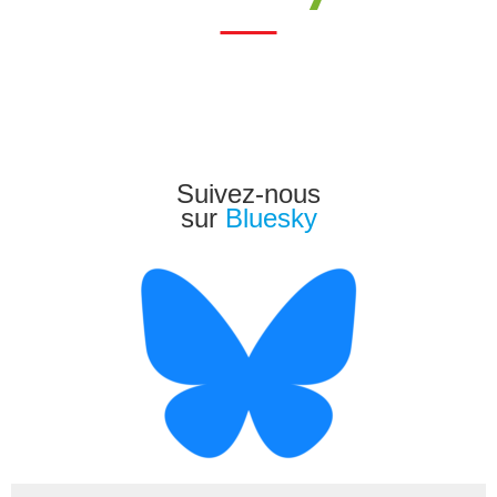
Afficher plus...
Suivez-nous
Suivre sur Instagram
sur
Bluesky