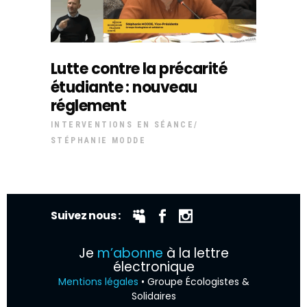
Lutte contre la précarité
étudiante : nouveau
réglement
INTERVENTIONS EN SÉANCE
STÉPHANIE MODDE
Suivez nous :
Je
m’abonne
à la lettre
électronique
Mentions légales
• Groupe Écologistes &
Solidaires