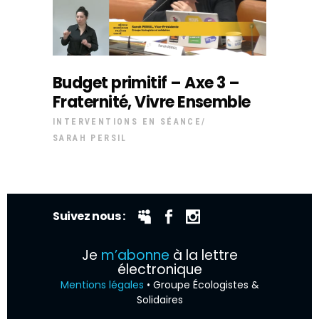
Budget primitif – Axe 3 –
Fraternité, Vivre Ensemble
INTERVENTIONS EN SÉANCE
SARAH PERSIL
Suivez nous :
Je
m’abonne
à la lettre
électronique
Mentions légales
• Groupe Écologistes &
Solidaires