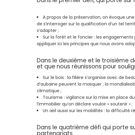
Dans le premier défi, qui porte sur 
A propos de la préservation, on évoque une u
de s’interroger sur la qualification d’un tel terri
s’adapter ;
Sur la forêt et le foncier : les engagement
appliquer ici les principes que nous avons ado
Dans le deuxième et le troisième dé
et que nous réunissons pour soulign
Sur le bois : la filière s’organise avec de 
d’aubaine peuvent la masquer ; la mondialisa
climatique ;
Tourisme : vigilance sur la mise en place du s
l’immobilier qu’on déclare vouloir « soutenir » ;
Un œil aussi sur les mobilités : la difficulté 
Dans le quatrième défi qui porte 
partenariats