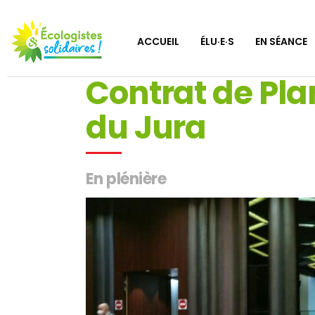
ACCUEIL
ÉLU·E·S
EN SÉANCE
Contrat de Pla
du Jura
En plénière