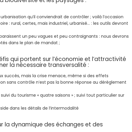
la biodiversité et les paysages :
rbanisation qu’il conviendrait de contrôler ; voilà l’occasion
toire : rural, certes, mais industriel, urbanisé… : les outils devront
s paraissent un peu vagues et peu contraignants : nous devrons
ptés dans le plan de mandat ;
fis qui portent sur l’économie et l’attractivité
er la nécessaire transversalité :
beaux succès, mais la crise menace, même si des effets
tion sans contrôle n’est pas la bonne réponse au dérèglement
uivi du tourisme « quatre saisons » ; suivi tout particulier sur
réside dans les détails de l’intermodalité
sur la dynamique des échanges et des