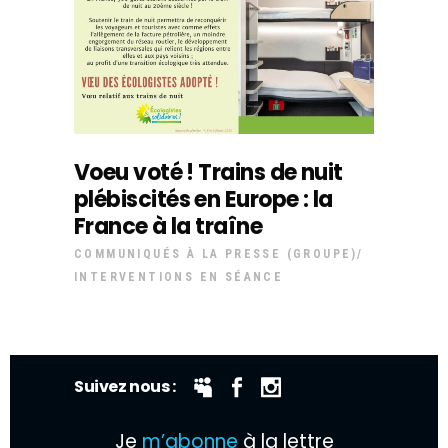
Voeu voté ! Trains de nuit
plébiscités en Europe : la
France à la traîne
COMMUNIQUÉS À LA PRESSE (GROUPE)
INTERVENTIONS EN SÉANCE
Suivez nous :
Je
m’abonne
à la lettre