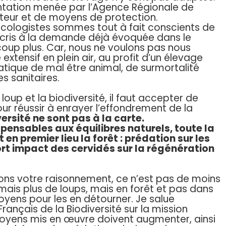
imentation menée par l’Agence Régionale de
ateur et de moyens de protection.
écologistes sommes tout à fait conscients de
uscris à la demande déjà évoquée dans le
up plus. Car, nous ne voulons pas nous
extensif en plein air, au profit d’un élevage
atique de mal être animal, de surmortalité
s sanitaires.
 loup et la biodiversité, il faut accepter de
our réussir à enrayer l’effondrement de la
ersité ne sont pas à la carte.
pensables aux équilibres naturels, toute la
t en premier lieu la forêt : prédation sur les
 fort impact des cervidés sur la régénération
ivons votre raisonnement, ce n’est pas de moins
mais plus de loups, mais en forêt et pas dans
moyens pour les en détourner. Je salue
Français de la Biodiversité sur la mission
moyens mis en œuvre doivent augmenter, ainsi