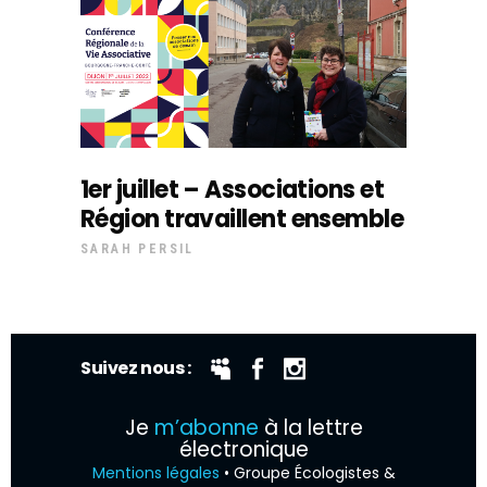
1er juillet – Associations et
Région travaillent ensemble
SARAH PERSIL
Suivez nous :
Je
m’abonne
à la lettre
électronique
Mentions légales
• Groupe Écologistes &